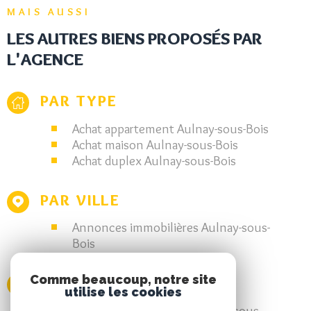
MAIS AUSSI
LES AUTRES BIENS PROPOSÉS PAR
L'AGENCE
PAR TYPE
Achat appartement Aulnay-sous-Bois
Achat maison Aulnay-sous-Bois
Achat duplex Aulnay-sous-Bois
PAR VILLE
Annonces immobilières Aulnay-sous-
Bois
Comme beaucoup, notre site
PAR NOMBRE DE PIÈCES
utilise les cookies
Achat appartement T2 Aulnay-sous-