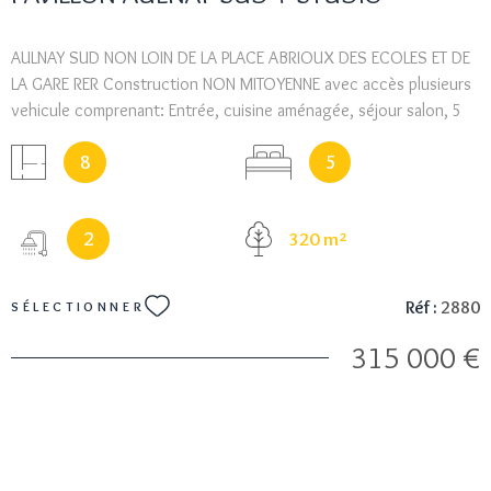
AULNAY SUD NON LOIN DE LA PLACE ABRIOUX DES ECOLES ET DE
LA GARE RER Construction NON MITOYENNE avec accès plusieurs
vehicule comprenant: Entrée, cuisine aménagée, séjour salon, 5
chambres, bureau, 2 salles d'eau, 2 wc. Chauffage individuel.
8
5
BEAUX VOLUMES IDEAL GRANDE FAMILLE DEPENDANCE EN STUDIO
SUR LA PARCELLE DE 25 M² ISOLATION EXTERIEURE
2
320 m²
Réf :
2880
SÉLECTIONNER
315 000 €