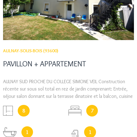
AULNAY-SOUS-BOIS (93600)
PAVILLON + APPARTEMENT
AULNAY SUD PROCHE DU COLLEGE SIMONE VEIL Construction
récente sur sous sol total en rez de jardin comprenant: Entrée,
séjour salon donnant sur la terrasse dinatoire et la balcon, cuisine
equipée donnant également sur la terrasse, 5 chambres dont 1 en
8
7
rez de chaussée, salle de bains, salle d'eau, 3 wc. EN REZ DE
JARDIN UN APPARTEMENT DE TYPE F3 INDEPENDANT. POMPE A
CHALEUR TERRAIN 360 M².
1
1