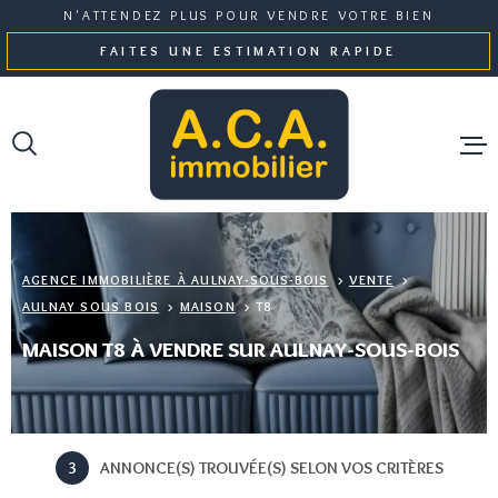
Aller
Aller
Aller
Aller
N'ATTENDEZ PLUS POUR VENDRE VOTRE BIEN
à
à
au
au
FAITES UNE ESTIMATION RAPIDE
:
la
menu
contenu
recherche
principal
NOS BI
GESTI
AGENCE IMMOBILIÈRE À AULNAY-SOUS-BOIS
VENTE
AULNAY SOUS BOIS
MAISON
T8
NOTRE 
MAISON T8 À VENDRE SUR AULNAY-SOUS-BOIS
ESTIMA
3
ANNONCE(S) TROUVÉE(S) SELON VOS CRITÈRES