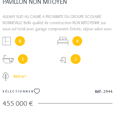
PAVILLON NON MITOYEN
AULNAY SUD AU CALME A PROXIMITE DU GROUPE SCOLAIRE
NONNEVILLE Belle qualité de construction NON MITOYENNE sur
sous sol total avec garage comprenant: Entrée, séjour salon avec
accès terrasse et jardin, cuisine séparée dinatoire, 6 chambres
8
6
dont 2 en rez de jardin et 1 en rez de chaussée, salle de bains,
salle d'eau, 3 wc. POSSIBILTE DE FAIRE UN APPARTEMENT EN REZ DE
JARDIN. TERRAIN 470 M².
1
1
460 m²
Réf :
2944
SÉLECTIONNER
455 000 €