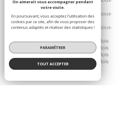
On aimerait vous accompagner pendant
Bois
votre visite.
Achat appartement T3 Aulnay-sous-
En poursuivant, vous acceptez l'utilisation des
Bois
cookies par ce site, afin de vous proposer des
Achat appartement T4 Aulnay-sous-
contenus adaptés et réaliser des statistiques !
Bois
Achat maison T2 Aulnay-sous-Bois
Achat maison T5 Aulnay-sous-Bois
PARAMÉTRER
Achat maison T6 Aulnay-sous-Bois
Achat maison T7 Aulnay-sous-Bois
TOUT ACCEPTER
SE CONNECTER
ESPACE PROPRIÉTAIRE