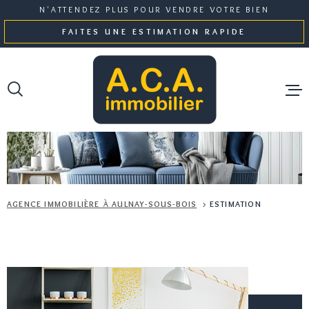
Aller
Aller
Aller
Aller
N'ATTENDEZ PLUS POUR VENDRE VOTRE BIEN
à
à
au
au
FAITES UNE ESTIMATION RAPIDE
:
la
menu
contenu
recherche
principal
NOS BI
GESTI
AGENCE IMMOBILIÈRE À AULNAY-SOUS-BOIS
ESTIMATION
NOTRE 
ESTIMA