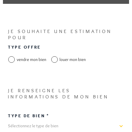
J'OBTIENS UNE
JE SOUHAITE UNE ESTIMATION
POUR
ESTIMATION EN 4
TYPE OFFRE
ÉTAPES
vendre mon bien
louer mon bien
1
2
3
4
JE RENSEIGNE LES
INFORMATIONS DE MON BIEN
JE SÉLECTIONNE LE TYPE DE
TYPE DE BIEN *
BIEN
Sélectionnez le type de bien