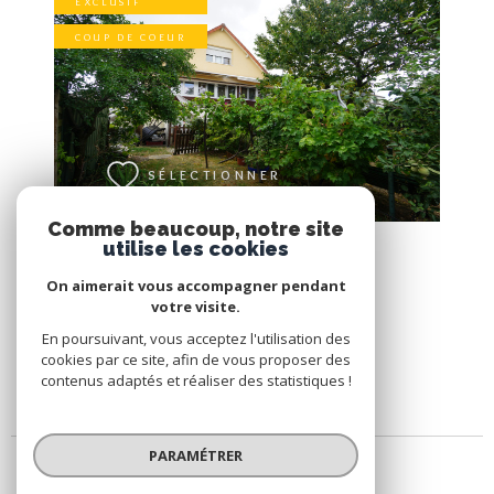
EXCLUSIF
COUP DE COEUR
VOIR LE BIEN
SÉLECTIONNER
Comme beaucoup, notre site
utilise les cookies
MAISON
On aimerait vous accompagner pendant
PAVILLON NON MITOYEN
votre visite.
AULNAY-SOUS-BOIS (93600)
En poursuivant, vous acceptez l'utilisation des
cookies par ce site, afin de vous proposer des
contenus adaptés et réaliser des statistiques !
PARAMÉTRER