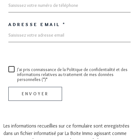
sont pas respectés, vous pouvez adresser une réclamation à la CNIL. Nous vous informons de
l’existence de la liste d'opposition au démarchage téléphonique « Bloctel », sur laquelle vous
pouvez vous inscrire ici :
https://www.bloctel.gouv.fr
. Dans le cadre de la protection des Données
personnelles, nous vous invitons à ne pas inscrire de Données sensibles dans le champ de saisie
libre.
ADRESSE EMAIL *
Ce site est protégé par reCAPTCHA, les
Politiques de Confidentialité
et es
Conditions
d'utilisation
de Google s'appliquent.
J'ai pris connaissance de la Politique de confidentialité et des
informations relatives au traitement de mes données
personnelles (*)*
ENVOYER
Les informations recueillies sur ce formulaire sont enregistrées
dans un fichier informatisé par La Boite Immo agissant comme