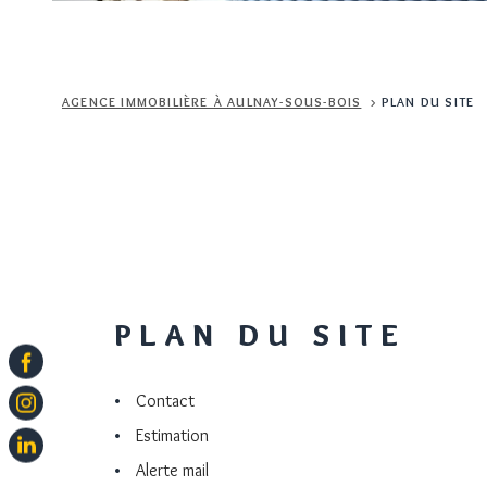
ACHETER
AGENCE IMMOBILIÈRE À AULNAY-SOUS-BOIS
PLAN DU SITE
LOUER
DE L'ANCIEN
Type de bien
DE L'ANCIEN
À L'ANNÉE
DE L'IMMO PRO
ACHETER
LOUER
DE L'ANCIEN
Type de bien
DE L'ANCIEN
À L'ANNÉE
PLAN DU SITE
DE L'IMMO PRO
Contact
Estimation
Alerte mail