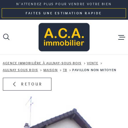
Aller
Aller
Aller
Aller
N'ATTENDEZ PLUS POUR VENDRE VOTRE BIEN
à
à
au
au
FAITES UNE ESTIMATION RAPIDE
:
la
menu
contenu
recherche
principal
NOS BI
AGENCE IMMOBILIÈRE À AULNAY-SOUS-BOIS
VENTE
GESTI
AULNAY SOUS BOIS
MAISON
T8
PAVILLON NON MITOYEN
RETOUR
NOTRE 
ESTIMA