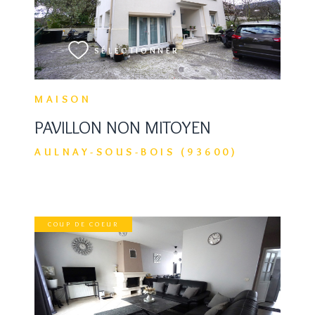
VOIR LE BIEN
SÉLECTIONNER
MAISON
PAVILLON NON MITOYEN
AULNAY-SOUS-BOIS (93600)
COUP DE COEUR
VOIR LE BIEN