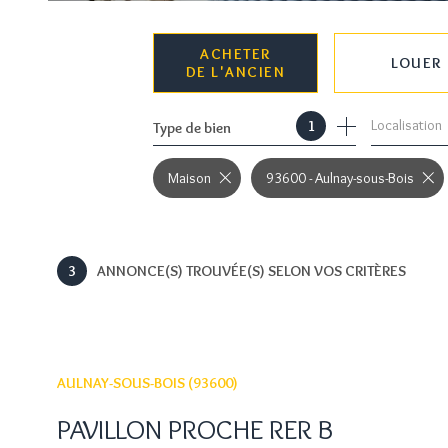
ACHETER
LOUER
DE L'ANCIEN
Localisation
1
Type de bien
DE L'ANCIEN
À L'ANNÉE
DE L'IMMO PRO
Maison
93600 - Aulnay-sous-Bois
3
ANNONCE(S) TROUVÉE(S) SELON VOS CRITÈRES
AULNAY-SOUS-BOIS (93600)
PAVILLON PROCHE RER B