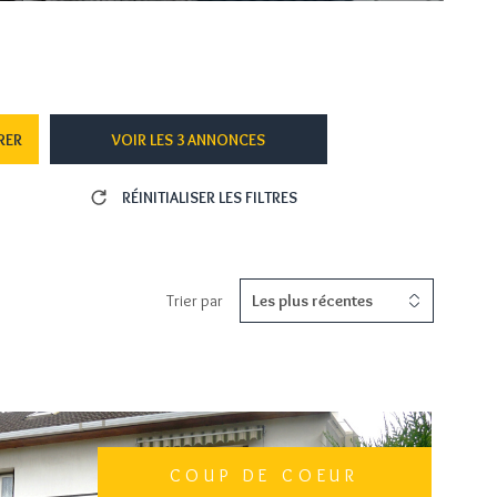
CONTACT
RER
VOIR LES
3
ANNONCES
RÉINITIALISER LES FILTRES
Trier par
Les plus récentes
COUP DE COEUR