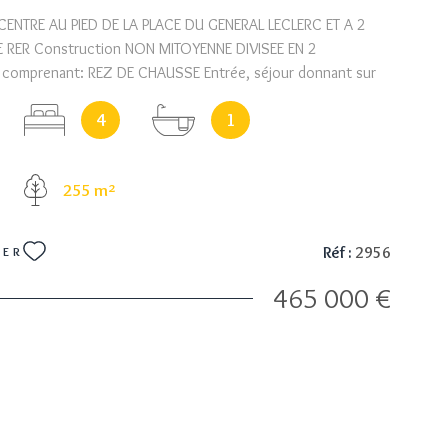
CENTRE AU PIED DE LA PLACE DU GENERAL LECLERC ET A 2
E RER Construction NON MITOYENNE DIVISEE EN 2
comprenant: REZ DE CHAUSSE Entrée, séjour donnant sur
din, cuisine aménagée, salon, chambre, salle d'eau avec wc.
4
1
nt, salle à manger donnant sur le balcon, cuisine dinatoire
ambres dont 2 au meme niveau et une belle suite parentale
son dressing sa salle d'eau et wc, salle de bains + douche,
255 m²
otal. Chauffage idividuel. ISOLATION EXTERIEURE DOUBLE
 ROULANT ELECTRIQUE AUCUN TRAVAUX. TERRAIN 255M².
Réf :
2956
NER
465 000 €