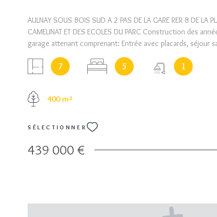
AULNAY SOUS BOIS SUD A 2 PAS DE LA GARE RER B DE LA P
CAMELINAT ET DES ECOLES DU PARC Construction des anné
garage attenant comprenant: Entrée avec placards, séjour 
sur laterrasse et le jardin, cuisine dinatoire de + de 20 m² d
7
5
1
également sur la terrasse et le jardin, 5 chambres avec plac
rez de chaussée et 1 avec balcon filant, salle d'eau, 2 wc. 
central gaz. terrain 400 M² environ. DEPENDANCES EN FON
400 m²
TRES BEAUX VOLUMES
SÉLECTIONNER
439 000 €