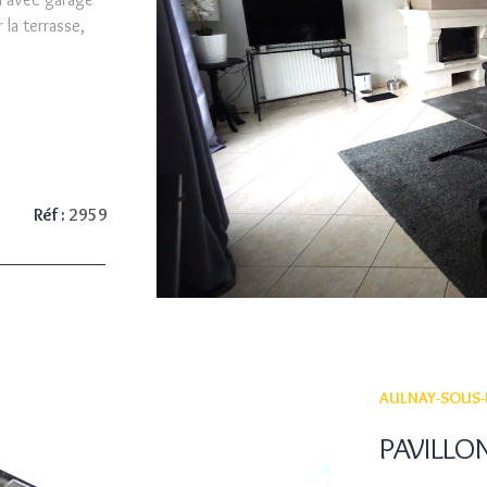
la terrasse,
 5 chambres
ains et wc,
VO
 central gaz.
 BEAU VOLUME
Réf :
2959
AULNAY-SOUS-B
PAVILLO