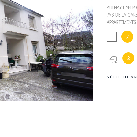
AULNAY HYPER 
PAS DE LA GAR
APPARTEMENTS 
terrasse et jar
7
ETAGE Dégageme
IEN
aménagée, 3 ch
à l'étage avec 
2
wc. Sous sol t
VITRAGE STORE
SÉLECTION