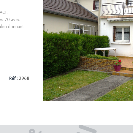
LACE
es 70 avec
salon donnant
onnant
ards dont 1 en
VO
Chauffage
D DE PARCELLE
Réf :
2968