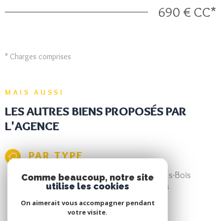
690 €
CC*
* Charges comprises
MAIS AUSSI
LES AUTRES BIENS PROPOSÉS PAR
L'AGENCE
PAR TYPE
Achat appartement Aulnay-sous-Bois
Comme beaucoup, notre site
Achat maison Aulnay-sous-Bois
utilise les cookies
Achat duplex Aulnay-sous-Bois
On aimerait vous accompagner pendant
votre visite.