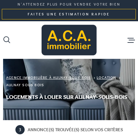
Aller
Aller
Aller
Aller
N'ATTENDEZ PLUS POUR VENDRE VOTRE BIEN
à
à
au
au
FAITES UNE ESTIMATION RAPIDE
:
la
menu
contenu
recherche
principal
NOS BI
GESTI
AGENCE IMMOBILIÈRE À AULNAY-SOUS-BOIS
LOCATION
AULNAY SOUS BOIS
NOTRE 
LOGEMENTS À LOUER SUR AULNAY-SOUS-BOIS
ESTIMA
3
ANNONCE(S) TROUVÉE(S) SELON VOS CRITÈRES