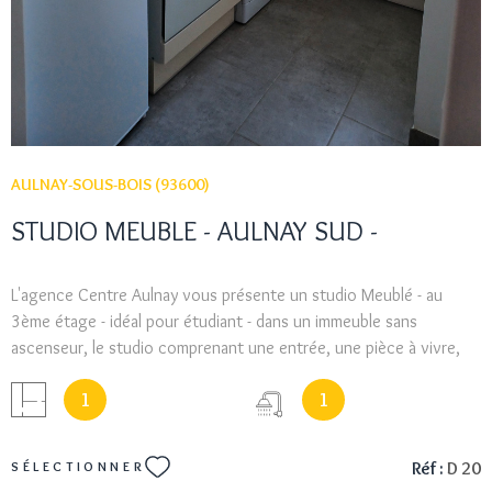
AULNAY-SOUS-BOIS (93600)
STUDIO MEUBLE - AULNAY SUD -
L'agence Centre Aulnay vous présente un studio Meublé - au
3ème étage - idéal pour étudiant - dans un immeuble sans
ascenseur, le studio comprenant une entrée, une pièce à vivre,
une cusine, une salle d'eau et un wc séparé. Chauffage et
1
1
cumulus electrique - A VISITER - envoi dossier : sylvie@aca-immo.fr
- REVENUS = 1865 € net
Réf :
D 20
SÉLECTIONNER