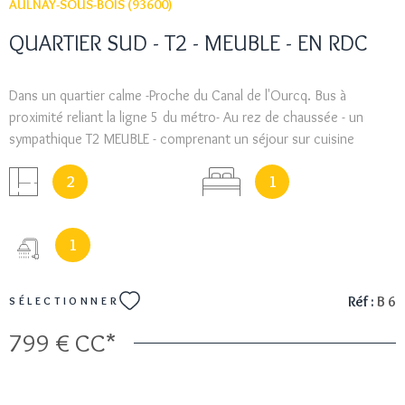
AULNAY-SOUS-BOIS (93600)
QUARTIER SUD - T2 - MEUBLE - EN RDC
Dans un quartier calme -Proche du Canal de l'Ourcq. Bus à
proximité reliant la ligne 5 du métro- Au rez de chaussée - un
sympathique T2 MEUBLE - comprenant un séjour sur cuisine
ouverte, une chambre, une salle d'eau, placard. Deux petites
2
1
caves en rez de chaussée.- envoi dossier : sylvie@aca-immo.fr -
REVENUS = 2160 € NET
1
Réf :
B 6
SÉLECTIONNER
799 €
CC*