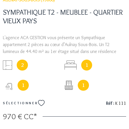
AULNAY-SOUS-BOIS (93600)
SYMPATHIQUE T2 - MEUBLEE - QUARTIER
VIEUX PAYS
L'agence ACA GESTION vous présente un Sympathique
appartement 2 pièces au cœur d’Aulnay Sous-Bois. Un T2
lumineux de 44.40 m² au 1er étage situé dans une résidence
sécurisée proche des commerces et autres commodités.
2
1
L’appartement est intégralement meublé (cuisine comprise)
Grande salle de douche. Il comprend un séjour ouvert sur cuisine,
une grande salle d'eau, un balcon de 4m². Ce bien comporte un
1
1
emplacement de parking - Proche d'un important réseau de
transport (Métro/RER/bus/tramway/ Stations vélib’ et Autolib’) -
Envoi de dossier : sylvie@aca-immo.fr - REVENUS NETS MENSUELS :
Réf :
K 111
SÉLECTIONNER
2.630 €
970 €
CC*