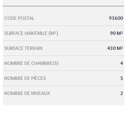
CODE POSTAL
93600
Caractérisque
Valeurs
SURFACE HABITABLE (M²)
90 M²
SURFACE TERRAIN
430 M²
NOMBRE DE CHAMBRE(S)
4
NOMBRE DE PIÈCES
5
NOMBRE DE NIVEAUX
2