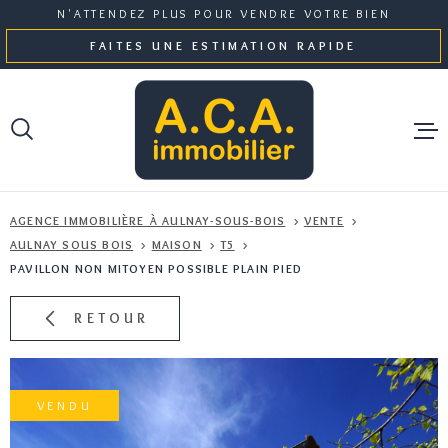
Aller
Aller
Aller
Aller
N'ATTENDEZ PLUS POUR VENDRE VOTRE BIEN
à
à
au
au
FAITES UNE ESTIMATION RAPIDE
:
la
menu
contenu
recherche
principal
NOS BI
AGENCE IMMOBILIÈRE À AULNAY-SOUS-BOIS
VENTE
GESTI
AULNAY SOUS BOIS
MAISON
T5
PAVILLON NON MITOYEN POSSIBLE PLAIN PIED
NOTRE 
RETOUR
ESTIMA
VENDU