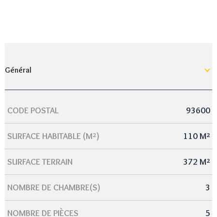
Général
CODE POSTAL
93600
Caractérisque
Valeurs
SURFACE HABITABLE (M²)
110 M²
SURFACE TERRAIN
372 M²
NOMBRE DE CHAMBRE(S)
3
NOMBRE DE PIÈCES
5