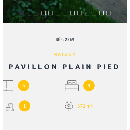
RÉF :
2869
MAISON
PAVILLON PLAIN PIED
5
3
1
372 m²