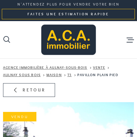
Aller
Aller
Aller
Aller
N'ATTENDEZ PLUS POUR VENDRE VOTRE BIEN
à
à
au
au
FAITES UNE ESTIMATION RAPIDE
:
la
menu
contenu
recherche
principal
NOS BI
AGENCE IMMOBILIÈRE À AULNAY-SOUS-BOIS
VENTE
GESTI
AULNAY SOUS BOIS
MAISON
T5
PAVILLON PLAIN PIED
RETOUR
NOTRE 
ESTIMA
VENDU