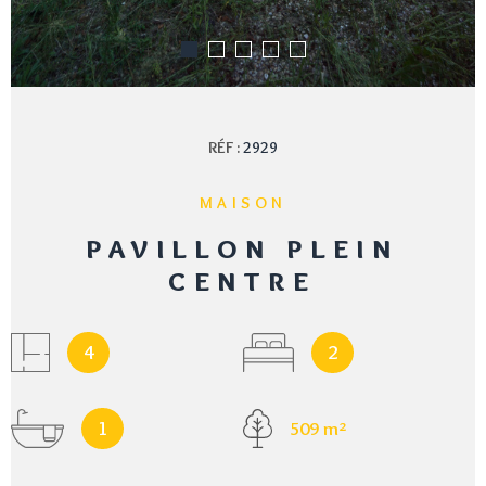
RÉF :
2929
MAISON
PAVILLON PLEIN
CENTRE
4
2
1
509 m²