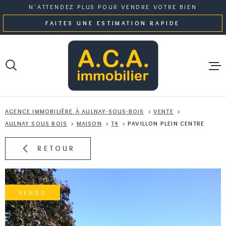
Aller
Aller
Aller
Aller
N'ATTENDEZ PLUS POUR VENDRE VOTRE BIEN
à
à
au
au
FAITES UNE ESTIMATION RAPIDE
:
la
menu
contenu
recherche
principal
NOS BI
AGENCE IMMOBILIÈRE À AULNAY-SOUS-BOIS
VENTE
GESTI
AULNAY SOUS BOIS
MAISON
T4
PAVILLON PLEIN CENTRE
RETOUR
NOTRE 
ESTIMA
VENDU