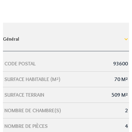
Général
CODE POSTAL
93600
Caractérisque
Valeurs
SURFACE HABITABLE (M²)
70 M²
SURFACE TERRAIN
509 M²
NOMBRE DE CHAMBRE(S)
2
NOMBRE DE PIÈCES
4