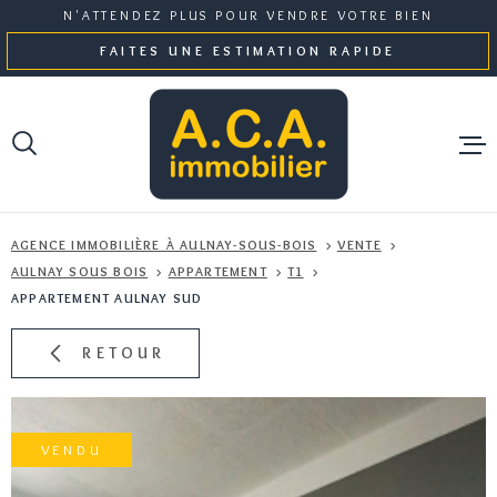
Aller
Aller
Aller
Aller
N'ATTENDEZ PLUS POUR VENDRE VOTRE BIEN
à
à
au
au
FAITES UNE ESTIMATION RAPIDE
:
la
menu
contenu
recherche
principal
NOS BI
AGENCE IMMOBILIÈRE À AULNAY-SOUS-BOIS
VENTE
GESTI
AULNAY SOUS BOIS
APPARTEMENT
T1
APPARTEMENT AULNAY SUD
NOTRE 
RETOUR
ESTIMA
VENDU