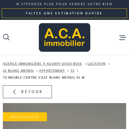
Aller
Aller
Aller
Aller
N'ATTENDEZ PLUS POUR VENDRE VOTRE BIEN
à
à
au
au
FAITES UNE ESTIMATION RAPIDE
:
la
menu
contenu
recherche
principal
NOS BI
AGENCE IMMOBILIÈRE À AULNAY-SOUS-BOIS
LOCATION
GESTI
LE BLANC MESNIL
APPARTEMENT
T2
T2 MEUBLE CENTRE VILLE BLANC MESNIL 41 M
NOTRE 
RETOUR
ESTIMA
NOUVEAUTÉ