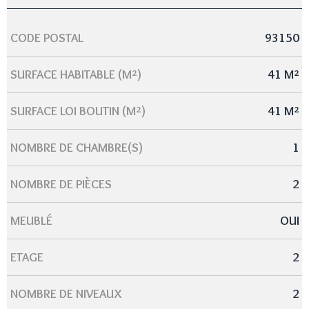
CODE POSTAL
93150
Caractérisque
Valeurs
SURFACE HABITABLE (M²)
41 M²
SURFACE LOI BOUTIN (M²)
41 M²
NOMBRE DE CHAMBRE(S)
1
NOMBRE DE PIÈCES
2
MEUBLÉ
OUI
ETAGE
2
NOMBRE DE NIVEAUX
2